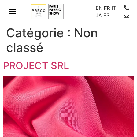
EN
FR
IT
JA
ES
Catégorie :
Non
classé
PROJECT SRL