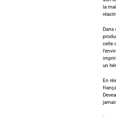
la mai
réacti
Dans 
produ
celle 
l’envi
impri
un hér
En rés
franç
Deveau
jamais