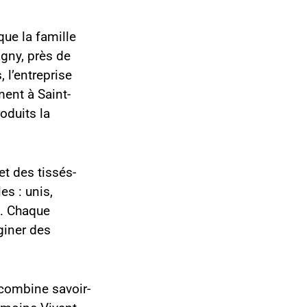
que la famille
agny, près de
 l’entreprise
ent à Saint-
oduits la
et des tissés-
es : unis,
s… Chaque
giner des
 combine savoir-