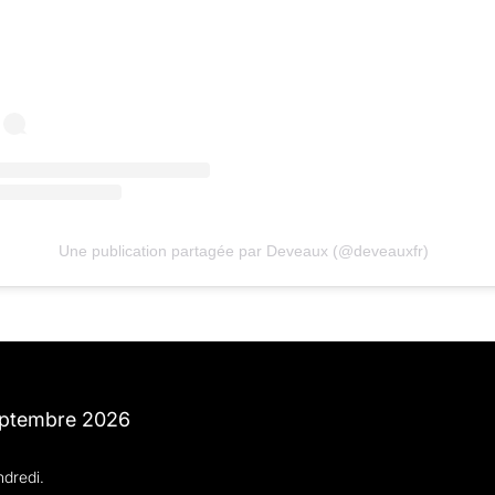
Une publication partagée par Deveaux (@deveauxfr)
eptembre 2026
ndredi.