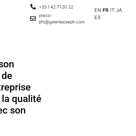
+33 1 42 71 20 22
EN
FR
IT
JA
preco-
ES
pfs@galeriejoseph.com
ison
 de
treprise
la qualité
vec son