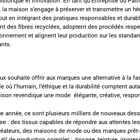
historique et innovation. En tant qu’Entreprise du Pat
 la maison s’engage à préserver et transmettre un hér
tout en intégrant des pratiques responsables et durabl
sent des fibres recyclées, adoptent des procédés resp
ronnement et alignent leur production sur les standar
ants.
x souhaite offrir aux marques une alternative à la fas
 où l’humain, l’éthique et la durabilité comptent auta
ison revendique une mode élégante, créative, respo
e année, ce sont plusieurs milliers de nouveaux des
se : des tissus capables de répondre aux attentes les
réateurs, des maisons de mode ou des marques prêt-à
til de production complet : tissage, teinture, impress