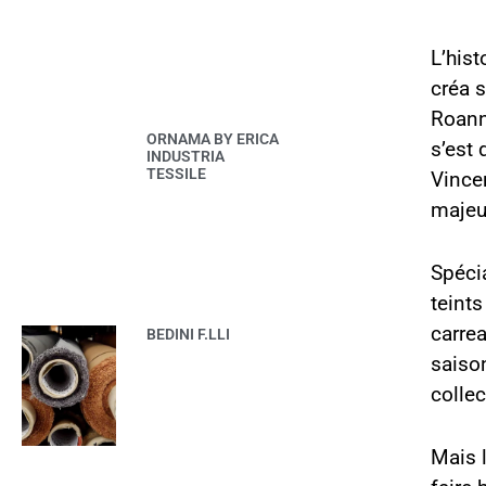
L’hist
créa s
Roanne
ORNAMA BY ERICA
s’est
INDUSTRIA
TESSILE
Vince
majeur
Spécia
teints
carre
BEDINI F.LLI
saiso
colle
Mais 