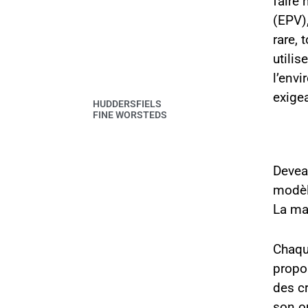
faire 
(EPV),
rare, 
utili
l’envi
exige
HUDDERSFIELS
FINE WORSTEDS
Deveau
modèle
La ma
Chaqu
propo
des c
son ou