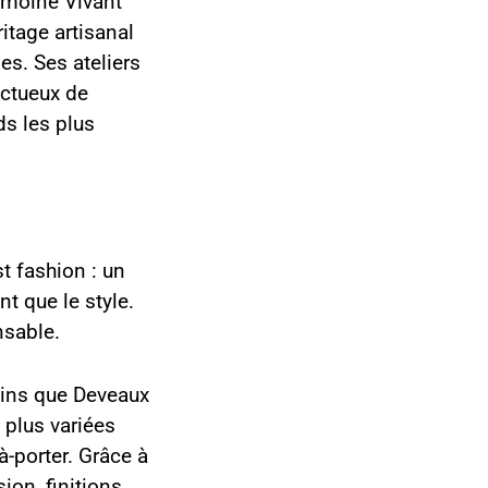
rimoine Vivant
itage artisanal
es. Ses ateliers
ectueux de
ds les plus
t fashion : un
nt que le style.
nsable.
sins que Deveaux
 plus variées
-porter. Grâce à
ion, finitions,